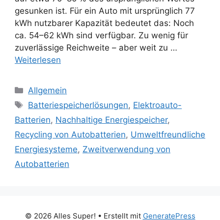
gesunken ist. Für ein Auto mit ursprünglich 77
kWh nutzbarer Kapazität bedeutet das: Noch
ca. 54–62 kWh sind verfügbar. Zu wenig für
zuverlässige Reichweite – aber weit zu …
Weiterlesen
Kategorien
Allgemein
Schlagwörter
Batteriespeicherlösungen
,
Elektroauto-
Batterien
,
Nachhaltige Energiespeicher
,
Recycling von Autobatterien
,
Umweltfreundliche
Energiesysteme
,
Zweitverwendung von
Autobatterien
© 2026 Alles Super!
• Erstellt mit
GeneratePress